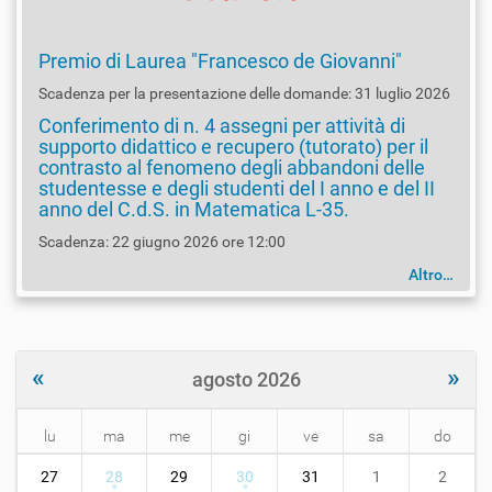
Premio di Laurea "Francesco de Giovanni"
Scadenza per la presentazione delle domande: 31 luglio 2026
Conferimento di n. 4 assegni per attività di
supporto didattico e recupero (tutorato) per il
contrasto al fenomeno degli abbandoni delle
studentesse e degli studenti del I anno e del II
anno del C.d.S. in Matematica L-35.
Scadenza: 22 giugno 2026 ore 12:00
Altro…
«
»
agosto 2026
lu
ma
me
gi
ve
sa
do
m
27
28
29
30
31
1
2
o