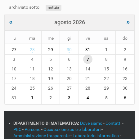
archiviato sotto:
notizia
«
»
agosto 2026
lu
ma
me
gi
ve
sa
do
m
27
28
29
30
31
1
2
o
n
3
4
5
6
7
8
9
t
10
11
12
13
14
15
16
h
-
17
18
19
20
21
22
23
8
24
25
26
27
28
29
30
31
1
2
3
4
5
6
DIPARTIMENTO DI MATEMATICA:
Dove siamo
-
Contatti
-
PEC
-
Persone
-
Occupazione aule e laboratori
-
Amministrazione trasparente
-
Laboratorio informatico
-