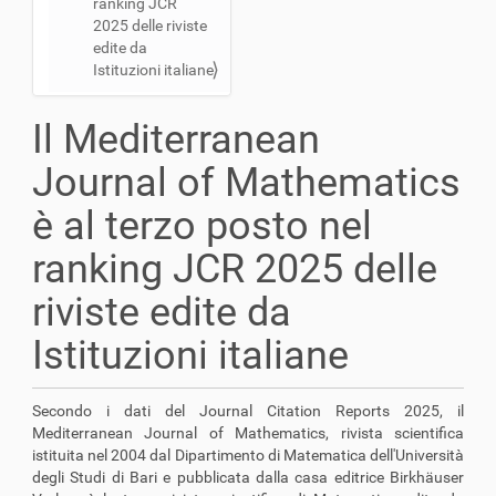
ranking JCR
a
2025 delle riviste
z
edite da
i
Istituzioni italiane
o
n
Il Mediterranean
e
Journal of Mathematics
è al terzo posto nel
ranking JCR 2025 delle
riviste edite da
Istituzioni italiane
Secondo i dati del Journal Citation Reports 2025, il
Mediterranean Journal of Mathematics, rivista scientifica
istituita nel 2004 dal Dipartimento di Matematica dell'Università
degli Studi di Bari e pubblicata dalla casa editrice Birkhäuser