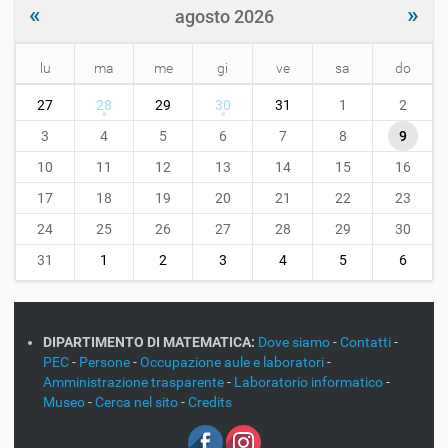
«
»
agosto 2026
lu
ma
me
gi
ve
sa
do
m
27
28
29
30
31
1
2
o
n
3
4
5
6
7
8
9
t
10
11
12
13
14
15
16
h
-
17
18
19
20
21
22
23
8
24
25
26
27
28
29
30
31
1
2
3
4
5
6
DIPARTIMENTO DI MATEMATICA:
Dove siamo
-
Contatti
-
PEC
-
Persone
-
Occupazione aule e laboratori
-
Amministrazione trasparente
-
Laboratorio informatico
-
Museo
-
Cerca nel sito
-
Credits