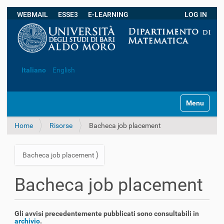
WEBMAIL
ESSE3
E-LEARNING
LOG IN
Ricerca avanzata…
Italiano
English
S
Toggle navi
e
z
Home
Risorse
Bacheca job placement
i
o
n
Bacheca job placement
i
N
a
Bacheca job placement
v
i
g
Gli avvisi precedentemente pubblicati sono consultabili in
a
archivio
.