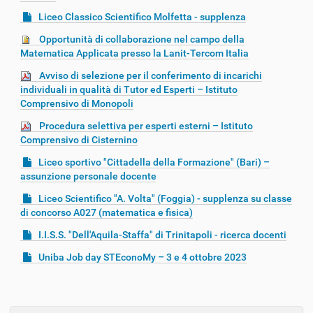
z
Liceo Classico Scientifico Molfetta - supplenza
i
Opportunità di collaborazione nel campo della
o
Matematica Applicata presso la Lanit-Tercom Italia
n
Avviso di selezione per il conferimento di incarichi
e
individuali in qualità di Tutor ed Esperti – Istituto
Comprensivo di Monopoli
Procedura selettiva per esperti esterni – Istituto
Comprensivo di Cisternino
Liceo sportivo "Cittadella della Formazione" (Bari) –
assunzione personale docente
Liceo Scientifico "A. Volta" (Foggia) - supplenza su classe
di concorso A027 (matematica e fisica)
I.I.S.S. "Dell'Aquila-Staffa" di Trinitapoli - ricerca docenti
Uniba Job day STEconoMy – 3 e 4 ottobre 2023