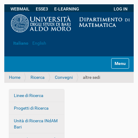
WEBMAIL
ESSE3
E-LEARNING
LOG IN
Ricerca avanzata…
Italiano
English
S
Toggle navi
e
z
Home
Ricerca
Convegni
altre sedi
i
o
n
Linee di Ricerca
i
N
a
Progetti di Ricerca
v
i
Unità di Ricerca INdAM
g
Bari
a