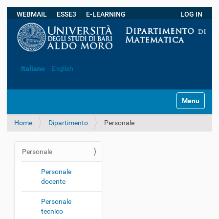
WEBMAIL
ESSE3
E-LEARNING
LOG IN
Ricerca avanzata…
Italiano
English
S
Toggle navi
e
z
Home
Dipartimento
Personale
i
o
n
Personale
i
N
a
Personale
v
docente
i
g
Personale
tecnico
a