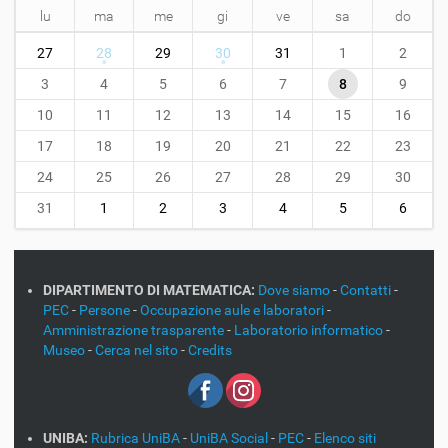
lu
ma
me
gi
ve
sa
do
m
27
28
29
30
31
1
2
o
n
3
4
5
6
7
8
9
t
10
11
12
13
14
15
16
h
-
17
18
19
20
21
22
23
8
24
25
26
27
28
29
30
31
1
2
3
4
5
6
DIPARTIMENTO DI MATEMATICA:
Dove siamo
-
Contatti
-
PEC
-
Persone
-
Occupazione aule e laboratori
-
Amministrazione trasparente
-
Laboratorio informatico
-
Museo
-
Cerca nel sito
-
Credits
UNIBA:
Rubrica UniBA
-
UniBA Social
-
PEC
-
Elenco siti