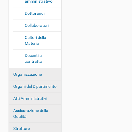
amministrativo
z
i
Dottorandi
o
Collaboratori
n
e
Cultori della
Materia
Docenti a
contratto
Organizzazione
Organi del Dipartimento
Atti Amministrativi
Assicurazione della
Qualità
Strutture