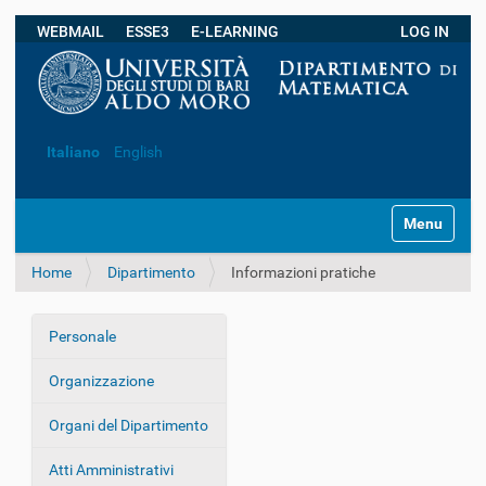
WEBMAIL
ESSE3
E-LEARNING
LOG IN
Ricerca avanzata…
Italiano
English
S
Toggle navi
e
z
Home
Dipartimento
Informazioni pratiche
i
o
n
Personale
i
N
a
Organizzazione
v
i
Organi del Dipartimento
g
Atti Amministrativi
a