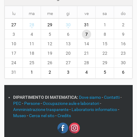
lu
ma
me
gi
ve
sa
do
m
27
28
29
30
31
1
2
o
n
3
4
5
6
7
8
9
t
10
11
12
13
14
15
16
h
-
17
18
19
20
21
22
23
8
24
25
26
27
28
29
30
31
1
2
3
4
5
6
DIPARTIMENTO DI MATEMATICA:
Dove siamo
-
Contatti
-
PEC
-
Persone
-
Occupazione aule e laboratori
-
Amministrazione trasparente
-
Laboratorio informatico
-
Museo
-
Cerca nel sito
-
Credits