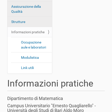
z
Assicurazione della
i
Qualità
o
Strutture
n
e
Informazioni pratiche
Occupazione
aule e laboratori
Modulistica
Link utili
Informazioni pratiche
Dipartimento di Matematica
Campus Universitario "Ernesto Quagliarello" -
Universit
à degli Studi di Bari Aldo Moro