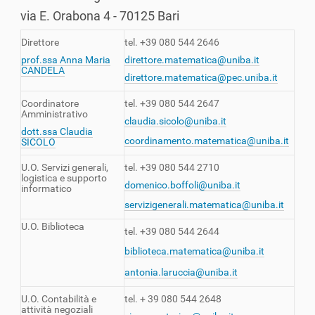
via E. Orabona 4 - 70125 Bari
Direttore
tel. +39 080 544 2646
prof.ssa Anna Maria
direttore.matematica@uniba.it
CANDELA
direttore.matematica@pec.uniba.it
Coordinatore
tel. +39 080 544 2647
Amministrativo
claudia.sicolo@uniba.it
dott.ssa Claudia
coordinamento.matematica@uniba.it
SICOLO
U.O. Servizi generali,
tel. +39 080 544 2710
logistica e supporto
domenico.boffoli@uniba.it
informatico
servizigenerali.matematica@uniba.it
U.O. Biblioteca
tel. +39 080 544 2644
biblioteca.matematica@uniba.it
antonia.laruccia@uniba.it
U.O. Contabilità e
tel. + 39 080 544 2648
attività negoziali