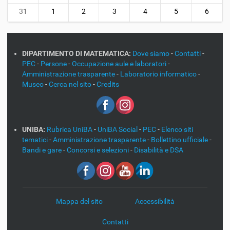
31
1
2
3
4
5
6
DIPARTIMENTO DI MATEMATICA:
Dove siamo
-
Contatti
-
PEC
-
Persone
-
Occupazione aule e laboratori
-
Amministrazione trasparente
-
Laboratorio informatico
-
Museo
-
Cerca nel sito
-
Credits
UNIBA:
Rubrica UniBA
-
UniBA Social
-
PEC
-
Elenco siti
tematici
-
Amministrazione trasparente
-
Bollettino ufficiale
-
Bandi e gare
-
Concorsi e selezioni
-
Disabilità e DSA
Mappa del sito
Accessibilità
Contatti