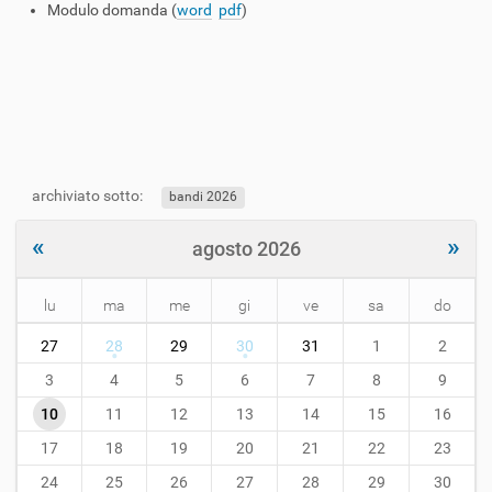
Modulo domanda (
word
pdf
)
archiviato sotto:
bandi 2026
«
»
agosto 2026
lu
ma
me
gi
ve
sa
do
m
27
28
29
30
31
1
2
o
n
3
4
5
6
7
8
9
t
10
11
12
13
14
15
16
h
-
17
18
19
20
21
22
23
8
24
25
26
27
28
29
30