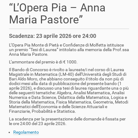
a
“L’Opera Pia – Anna
z
Maria Pastore”
i
o
n
Scadenza: 23 aprile 2026 ore 24:00
e
L’Opera Pia Monte di Pietà e Confidenze di Molfetta istituisce
un premio “Tesi di Laurea” intitolato alla memoria della Prof.ssa
Anna Maria Pastore.
L’ammontare del premio è di € 1000.
Il Bando di Concorso è rivolto a laureate/i nel corso di Laurea
Magistrale in Matematica (LM-40) dell’Università degli Studi di
Bari Aldo Moro, che abbiano conseguito il titolo da non più di
dodici mesi alla data di pubblicazione del presente bando (1
aprile 2026), e discusso una tesi di laurea riguardante una o più
delle seguenti tematiche: Algebra, Analisi Matematica, Analisi
Numerica e Data Science, Didattica della Matematica, Logica e
Storia della Matematica, Fisica Matematica, Geometria, Metodi
Matematici dell'Economia e delle Scienze Attuariali e
Finanziarie, Probabilità e Statistica.
La scadenza per la presentazione delle domande è fissata per
le ore 24:00 del 23 aprile 2026.
Regolamento