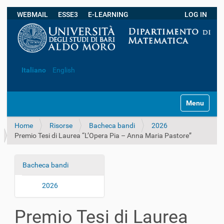
WEBMAIL
ESSE3
E-LEARNING
LOG IN
Ricerca avanzata…
Italiano
English
S
Toggle navi
e
z
Home
Risorse
Bacheca bandi
2026
i
Premio Tesi di Laurea “L’Opera Pia – Anna Maria Pastore”
o
n
i
Bacheca bandi
N
a
2026
v
i
Premio Tesi di Laurea
g