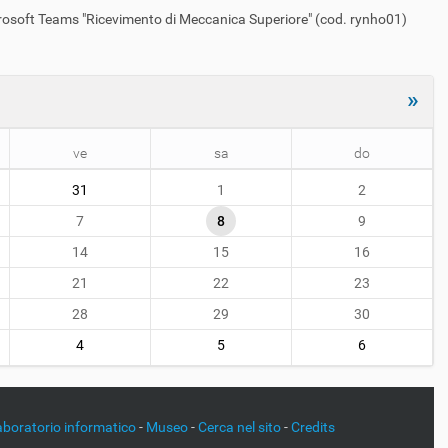
e Microsoft Teams "Ricevimento di Meccanica Superiore" (cod. rynho01)
»
ve
sa
do
31
1
2
7
8
9
14
15
16
21
22
23
28
29
30
4
5
6
aboratorio informatico
-
Museo
-
Cerca nel sito
-
Credits