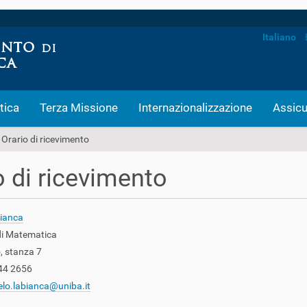
Italiano
tica
Terza Missione
Internazionalizzazione
Assicu
Orario di ricevimento
o di ricevimento
ianca
di Matematica
, stanza 7
544 2656
lo.labianca@uniba.it