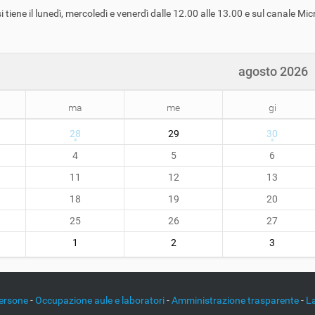
si tiene il lunedì, mercoledì e venerdì dalle 12.00 alle 13.00 e sul canal
agosto 2026
ma
me
gi
28
29
30
4
5
6
11
12
13
18
19
20
25
26
27
1
2
3
ersone
-
Occupazione aule e laboratori
-
Amministrazione trasparente
-
L