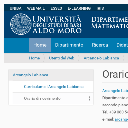
UNIBA
WEBMAIL
ESSE3
E-LEARNING
IRIS
S
Home
Dipartimento
Ricerca
Didat
e
z
i
T
Home
Utenti del Web
Arcangelo Labianca
o
u
n
s
Orari
i
Arcangelo Labianca
e
N
i
a
q
Curriculum di Arcangelo Labianca
v
Arcangelo Lab
u
i
i
Dipartimento 
Orario di ricevimento
:
g
secondo piano
a
Tel. +39 080 
z
e-mail:
arcange
i