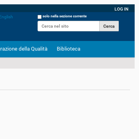
LOG IN
Cerca nel sito
solo nella sezione corrente
English
Ricerca avanzata…
razione della Qualità
Biblioteca