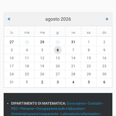
«
»
agosto 2026
lu
ma
me
gi
ve
sa
do
m
27
28
29
30
31
1
2
o
n
3
4
5
6
7
8
9
t
10
11
12
13
14
15
16
h
-
17
18
19
20
21
22
23
8
24
25
26
27
28
29
30
31
1
2
3
4
5
6
DIPARTIMENTO DI MATEMATICA:
Dove siamo
-
Contatti
-
PEC
-
Persone
-
Occupazione aule e laboratori
-
Amministrazione trasparente
-
Laboratorio informatico
-