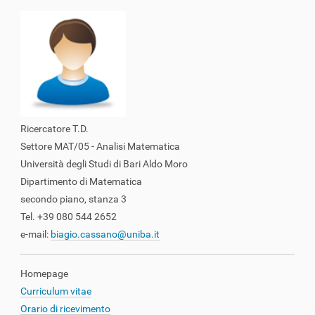
z
i
o
n
e
Ricercatore T.D.
Settore MAT/05 - Analisi Matematica
Università degli Studi di Bari Aldo Moro
Dipartimento di Matematica
secondo piano, stanza 3
Tel. +39 080 544 2652
e-mail:
biagio.cassano@uniba.it
Homepage
Curriculum vitae
Orario di ricevimento