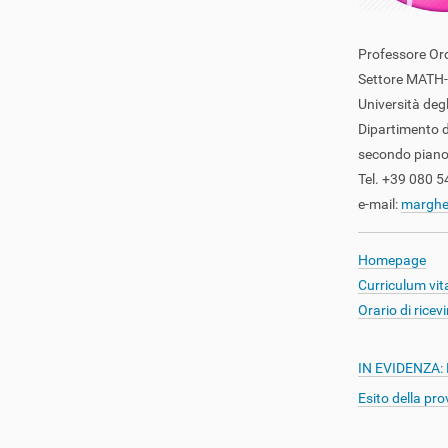
o
n
Professore O
e
Settore MATH-
Università degl
Dipartimento 
secondo piano
Tel. +39 080 
e-mail:
margher
Homepage
Curriculum vit
Orario di rice
IN EVIDENZA: Es
Esito della pro