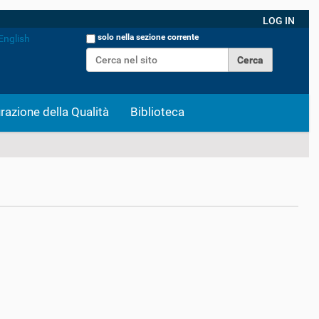
LOG IN
Cerca nel sito
solo nella sezione corrente
English
Ricerca avanzata…
razione della Qualità
Biblioteca