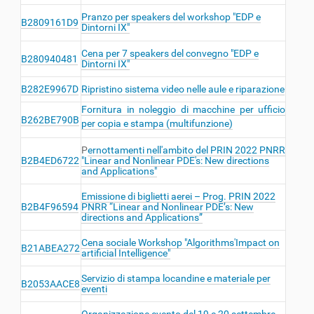
Pranzo per speakers del workshop "EDP e
B2809161D9
Dintorni IX"
Cena per 7 speakers del convegno "EDP e
B280940481
Dintorni IX"
B282E9967D
Ripristino sistema video nelle aule e riparazione
Fornitura in noleggio di macchine per ufficio
B262BE790B
per copia e stampa (multifunzione)
P
ernottamenti nell'ambito del PRIN 2022 PNRR
B2B4ED6722
"Linear and Nonlinear PDE's: New directions
and Applications"
Emissione di biglietti aerei – Prog. PRIN 2022
B2B4F96594
PNRR “Linear and Nonlinear PDE’s: New
directions and Applications”
Cena sociale Workshop "Algorithms'Impact on
B21ABEA272
artificial Intelligence"
Servizio di stampa locandine e materiale per
B2053AACE8
eventi
Organizzazione evento del 19 e 20 settembre