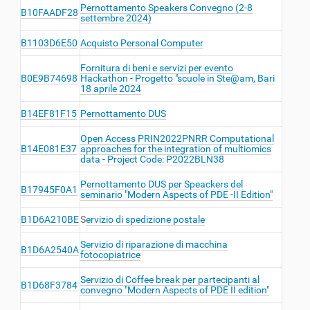
Pernottamento Speakers Convegno (2-8
B10FAADF28
settembre 2024)
B1103D6E50
Acquisto Personal Computer
Fornitura di beni e servizi per evento
B0E9B74698
Hackathon - Progetto "scuole in Ste@am, Bari
18 aprile 2024
B14EF81F15
Pernottamento DUS
Open Access PRIN2022PNRR Computational
B14E081E37
approaches for the integration of multiomics
data - Project Code: P2022BLN38
Pernottamento DUS per Speackers del
B17945F0A1
seminario "Modern Aspects of PDE -II Edition"
B1D6A210BE
S
ervizio di spedizione postale
Servizio di riparazione di macchina
B1D6A2540A
fotocopiatrice
Servizio di Coffee break per partecipanti al
B1D68F3784
convegno "Modern Aspects of PDE II edition"