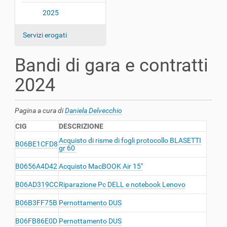
a
2025
z
i
Servizi erogati
o
n
Bandi di gara e contratti
e
2024
Pagina a cura di
Daniela Delvecchio
CIG
DESCRIZIONE
Acquisto di risme di fogli protocollo BLASETTI
B06BE1CFD8
gr 60
B0656A4D42
Acquisto MacBOOK Air 15"
B06AD319CC
Riparazione Pc DELL e notebook Lenovo
B06B3FF75B
Pernottamento DUS
B06FB86E0D
Pernottamento DUS