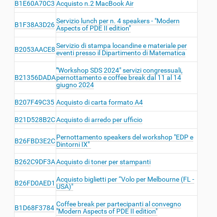
B1E60A70C3
Acquisto n.2 MacBook Air
Servizio lunch per n. 4 speakers - "Modern
B1F38A3D26
Aspects of PDE II edition"
Servizio di stampa locandine e materiale per
B2053AACE8
eventi presso il Dipartimento di Matematica
"
Workshop SDS 2024" servizi congressuali,
B21356DADA
pernottamento e coffee break dal 11 al 14
giugno 2024
B207F49C35
Acquisto di carta formato A4
B21D528B2C
Acquisto di arredo per ufficio
Pernottamento speakers del workshop "EDP e
B26FBD3E2C
Dintorni IX"
B262C9DF3A
Acquisto di toner per stampanti
Acquisto biglietti per “Volo per Melbourne (FL -
B26FD0AED1
USA)"
Coffee break per partecipanti al convegno
B1D68F3784
"Modern Aspects of PDE II edition"