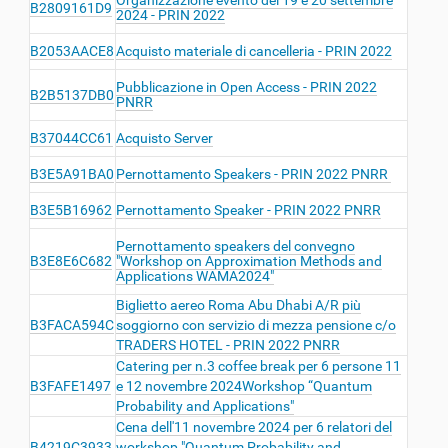
B2809161D9
2024 - PRIN 2022
B2053AACE8
Acquisto materiale di cancelleria - PRIN 2022
Pubblicazione in Open Access - PRIN 2022
B2B5137DB0
PNRR
B37044CC61
Acquisto Server
B3E5A91BA0
Pernottamento Speakers - PRIN 2022 PNRR
B3E5B16962
Pernottamento Speaker - PRIN 2022 PNRR
Pernottamento speakers del convegno
B3E8E6C682
"Workshop on Approximation Methods and
Applications WAMA2024"
Biglietto aereo Roma Abu Dhabi A/R più
B3FACA594C
soggiorno con servizio di mezza pensione c/o
TRADERS HOTEL - PRIN 2022 PNRR
Catering per n.3 coffee break per 6 persone 11
B3FAFE1497
e 12 novembre 2024Workshop “Quantum
Probability and Applications"
Cena dell'11 novembre 2024 per 6 relatori del
B4219C3933
workshop "Quantum Probability and