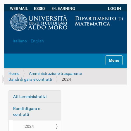
WEBMAIL
ESSE3
E-LEARNING
LOG IN
Ricerca avanzata…
Italiano
English
S
Toggle navi
e
z
Home
Amministrazione trasparente
i
Bandi di gara e contratti
2024
o
n
i
Atti amministrativi
N
a
Bandi di gara e
v
contratti
i
g
2024