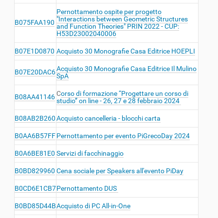
Pernottamento ospite per progetto
"Interactions between Geometric Structures
B075FAA190
and Function Theories" PRIN 2022 - CUP:
H53D23002040006
B07E1D0870
Acquisto 30 Monografie Casa Editrice HOEPLI
Acquisto 30 Monografie Casa Editrice Il Mulino
B07E20DAC6
SpA
C
orso di formazione “Progettare un corso di
B08AA41146
studio” on line - 26, 27 e 28 febbraio 2024
B08AB2B260
Acquisto cancelleria - blocchi carta
B0AA6B57FF
Pernottamento per evento PiGrecoDay 2024
B0A6BE81E0
Servizi di facchinaggio
B0BD829960
Cena sociale per Speakers all'evento PiDay
B0CD6E1CB7
Pernottamento DUS
B0BD85D44B
Acquisto di PC All-in-One