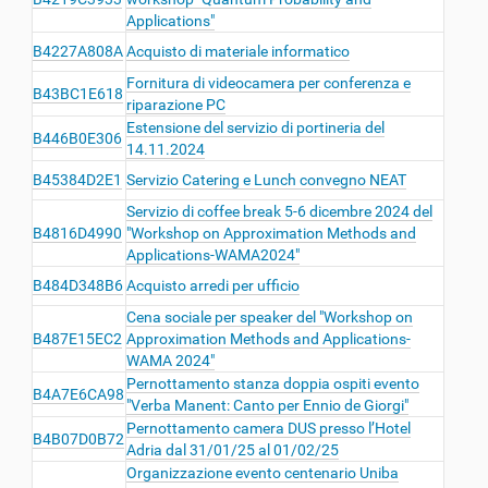
Applications"
B4227A808A
Acquisto di materiale informatico
Fornitura di videocamera per conferenza e
B43BC1E618
riparazione PC
Estensione del servizio di portineria del
B446B0E306
14.11.2024
B45384D2E1
Servizio Catering e Lunch convegno NEAT
Servizio di coffee break 5-6 dicembre 2024 del
B4816D4990
"Workshop on Approximation Methods and
Applications-WAMA2024"
B484D348B6
Acquisto arredi per ufficio
Cena sociale per speaker del "Workshop on
B487E15EC2
Approximation Methods and Applications-
WAMA 2024"
Pernottamento stanza doppia ospiti evento
B4A7E6CA98
"Verba Manent: Canto per Ennio de Giorgi"
Pernottamento camera DUS presso l’Hotel
B4B07D0B72
Adria dal 31/01/25 al 01/02/25
Organizzazione evento centenario Uniba