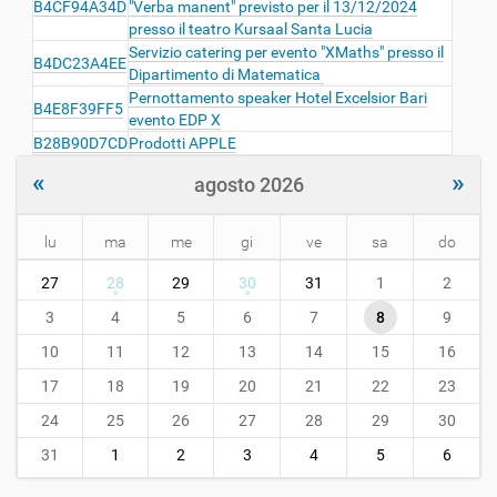
B4CF94A34D
"Verba manent" previsto per il 13/12/2024
presso il teatro Kursaal Santa Lucia
Servizio catering per evento "XMaths" presso il
B4DC23A4EE
Dipartimento di Matematica
Pernottamento speaker Hotel Excelsior Bari
B4E8F39FF5
evento EDP X
B28B90D7CD
Prodotti APPLE
«
»
agosto 2026
lu
ma
me
gi
ve
sa
do
m
27
28
29
30
31
1
2
o
n
3
4
5
6
7
8
9
t
10
11
12
13
14
15
16
h
-
17
18
19
20
21
22
23
8
24
25
26
27
28
29
30
31
1
2
3
4
5
6