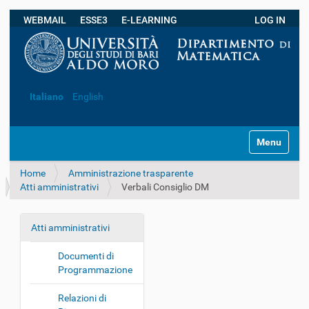
WEBMAIL
ESSE3
E-LEARNING
LOG IN
Ricerca avanzata…
Italiano
English
S
Toggle navi
e
z
Home
Amministrazione trasparente
i
Atti amministrativi
Verbali Consiglio DM
o
n
i
Atti amministrativi
N
a
Documenti di
v
Programmazione
i
g
Relazioni di