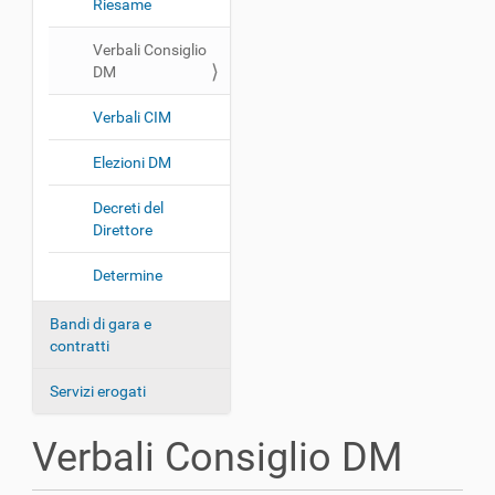
Riesame
a
z
Verbali Consiglio
i
DM
o
Verbali CIM
n
e
Elezioni DM
Decreti del
Direttore
Determine
Bandi di gara e
contratti
Servizi erogati
Verbali Consiglio DM