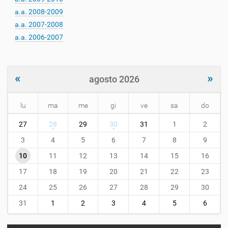
a.a. 2008-2009
a.a. 2007-2008
a.a. 2006-2007
«
»
agosto 2026
lu
ma
me
gi
ve
sa
do
m
27
28
29
30
31
1
2
o
n
3
4
5
6
7
8
9
t
10
11
12
13
14
15
16
h
-
17
18
19
20
21
22
23
8
24
25
26
27
28
29
30
31
1
2
3
4
5
6