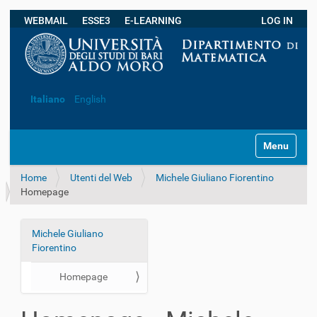
WEBMAIL
ESSE3
E-LEARNING
LOG IN
Ricerca avanzata…
Italiano
English
S
Toggle navi
e
z
Home
Utenti del Web
Michele Giuliano Fiorentino
i
Homepage
o
n
i
Michele Giuliano
N
Fiorentino
a
v
Homepage
i
g