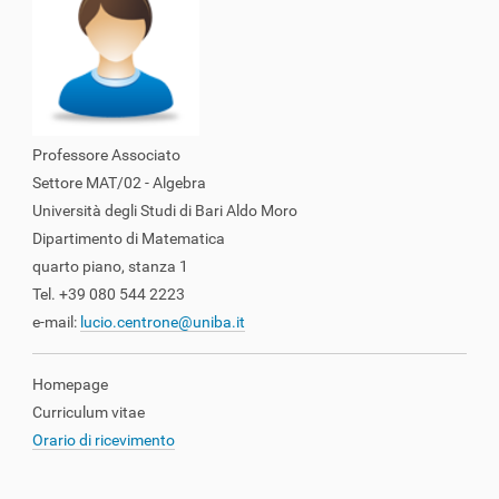
z
i
o
n
e
Professore Associato
Settore MAT/02 - Algebra
Università degli Studi di Bari Aldo Moro
Dipartimento di Matematica
quarto piano, stanza 1
Tel. +39 080 544 2223
e-mail:
lucio.centrone@uniba.it
Homepage
Curriculum vitae
Orario di ricevimento