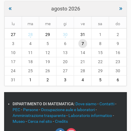
«
»
agosto 2026
lu
ma
me
gi
ve
sa
do
m
27
28
29
30
31
1
2
o
n
3
4
5
6
7
8
9
t
10
11
12
13
14
15
16
h
-
17
18
19
20
21
22
23
8
24
25
26
27
28
29
30
31
1
2
3
4
5
6
DIPARTIMENTO DI MATEMATICA:
Dove siamo
-
Contatti
-
PEC
-
Persone
-
Occupazione aule e laboratori
-
Amministrazione trasparente
-
Laboratorio informatico
-
Museo
-
Cerca nel sito
-
Credits