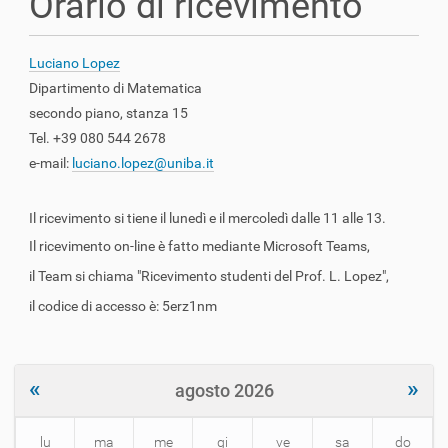
Orario di ricevimento
a
z
i
Luciano Lopez
o
Dipartimento di Matematica
n
secondo piano, stanza 15
e
Tel. +39 080 544 2678
e-mail:
luciano.lopez@uniba.it
Il ricevimento si tiene il lunedì e il mercoledì dalle 11 alle 13.
Il ricevimento on-line è fatto mediante Microsoft Teams,
il Team si chiama "Ricevimento studenti del Prof. L. Lopez",
il codice di accesso è: 5erz1nm
«
»
agosto 2026
lu
ma
me
gi
ve
sa
do