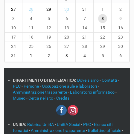
m
27
28
29
30
31
1
2
o
n
3
4
5
6
7
8
9
t
10
11
12
13
14
15
16
h
-
17
18
19
20
21
22
23
8
24
25
26
27
28
29
30
31
1
2
3
4
5
6
DIPARTIMENTO DI MATEMATICA:
Dove siamo
-
Contatti
-
PEC
-
Persone
-
Occupazione aule e laboratori
-
Amministrazione trasparente
-
Laboratorio informatico
-
Museo
-
Cerca nel sito
-
Credits
UNIBA:
Rubrica UniBA
-
UniBA Social
-
PEC
-
Elenco siti
tematici
-
Amministrazione trasparente
-
Bollettino ufficiale
-