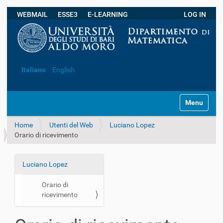
WEBMAIL
ESSE3
E-LEARNING
LOG IN
Ricerca avanzata…
Italiano
English
S
Toggle navi
e
z
Home
Utenti del Web
Luciano Lopez
i
Orario di ricevimento
o
n
i
Luciano Lopez
N
a
Orario di
v
ricevimento
i
g