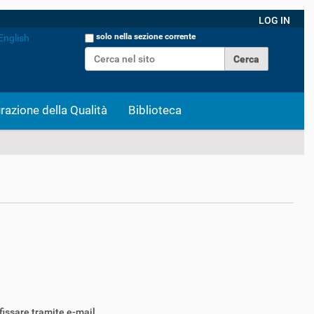
LOG IN
Cerca nel sito
solo nella sezione corrente
English
Ricerca avanzata…
razione della Qualità
Biblioteca
fissare tramite e-mail.