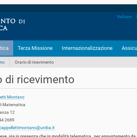
Italiano
tica
Terza Missione
Internazionalizzazione
Assicu
ano
Orario di ricevimento
o di ricevimento
letti Montano
di Matematica
tanza 12
544 2689
.cappellettimontano@uniba.it
eve, sia in presenza che in modalità telematica, per appuntamento da 