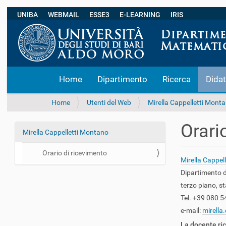
UNIBA
WEBMAIL
ESSE3
E-LEARNING
IRIS
S
Home
Dipartimento
Ricerca
Didat
e
z
i
T
Home
Utenti del Web
Mirella Cappelletti Mont
o
u
n
s
Orari
i
Mirella Cappelletti Montano
e
N
i
a
q
Orario di ricevimento
v
Mirella Cappel
u
i
i
Dipartimento 
:
g
terzo piano, s
a
Tel. +39 080 
z
e-mail:
mirella
i
La docente ric