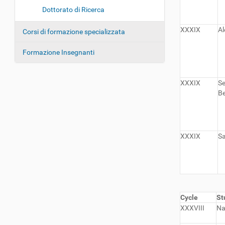
o
Dottorato di Ricerca
n
XXXIX
A
Corsi di formazione specializzata
e
Formazione Insegnanti
XXXIX
Se
Be
XXXIX
Sa
Cycle
St
XXXVIII
Na