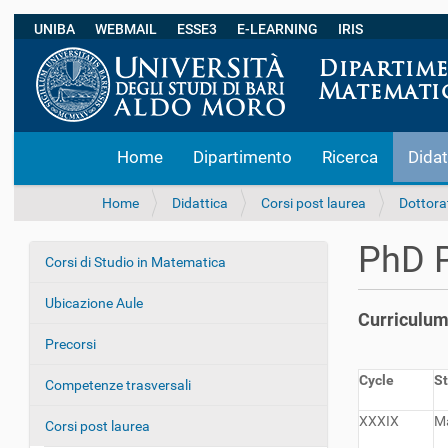
UNIBA
WEBMAIL
ESSE3
E-LEARNING
IRIS
S
Home
Dipartimento
Ricerca
Didat
e
z
i
T
Home
Didattica
Corsi post laurea
Dottora
o
u
n
s
PhD 
i
Corsi di Studio in Matematica
e
N
i
a
q
Ubicazione Aule
v
Curriculum
u
i
i
Precorsi
:
g
Cycle
S
Competenze trasversali
a
z
XXXIX
Ma
Corsi post laurea
i