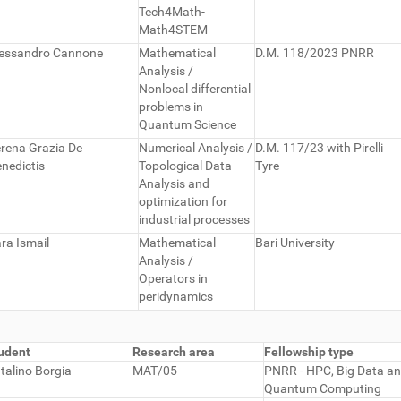
Tech4Math-
Math4STEM
lessandro Cannone
Mathematical
D.M. 118/2023 PNRR
Analysis /
Nonlocal differential
problems in
Quantum Science
rena Grazia De
Numerical Analysis /
D.M. 117/23 with Pirelli
nedictis
Topological Data
Tyre
Analysis and
optimization for
industrial processes
ra Ismail
Mathematical
Bari University
Analysis /
Operators in
peridynamics
udent
Research area
Fellowship type
talino Borgia
MAT/05
PNRR - HPC, Big Data a
Quantum Computing