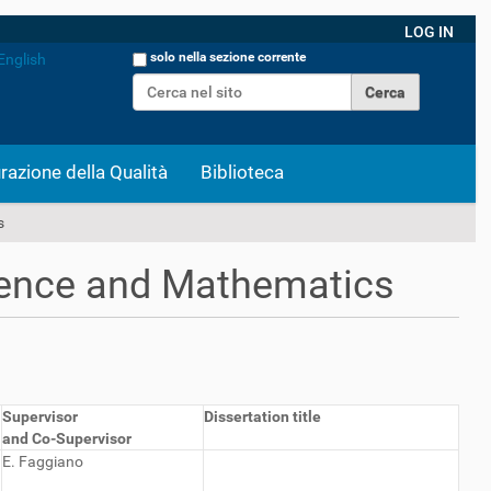
LOG IN
Cerca nel sito
solo nella sezione corrente
English
Ricerca avanzata…
razione della Qualità
Biblioteca
s
ence and Mathematics
Supervisor
Dissertation title
and Co-Supervisor
E. Faggiano