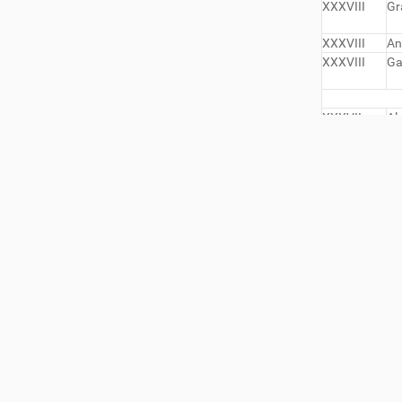
XXXVIII
Gr
XXXVIII
An
XXXVIII
Ga
XXXVII
Al
XXXVII
To
XXXVI
Da
XXXVI
Fe
XXXVI
Pa
XXXV
Ma