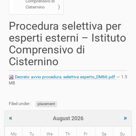
Comprensivo di
a
Cisternino
t
i
Procedura selettiva per
o
n
esperti esterni – Istituto
Comprensivo di
Cisternino
Decreto avvio procedura selettiva esperto_DM66.pdf
— 1.5
MB
Filed under:
placement
«
»
August 2026
Mo
Tu
We
Th
Fr
Sa
Su