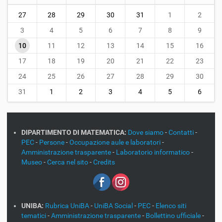
m
27
28
29
30
31
1
2
o
n
3
4
5
6
7
8
9
t
10
11
12
13
14
15
16
h
-
17
18
19
20
21
22
23
8
24
25
26
27
28
29
30
31
1
2
3
4
5
6
DIPARTIMENTO DI MATEMATICA:
Dove siamo
-
Contatti
-
PEC
-
Persone
-
Occupazione aule e laboratori
-
Amministrazione trasparente
-
Laboratorio informatico
-
Museo
-
Cerca nel sito
-
Credits
UNIBA:
Rubrica UniBA
-
UniBA Social
-
PEC
-
Elenco siti
tematici
-
Amministrazione trasparente
-
Bollettino ufficiale
-