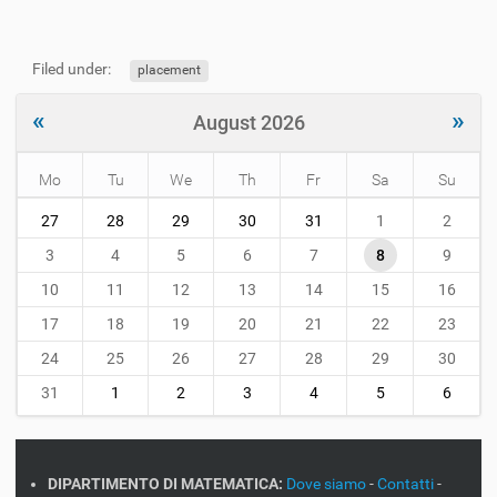
Filed under:
placement
«
»
August 2026
Mo
Tu
We
Th
Fr
Sa
Su
m
27
28
29
30
31
1
2
o
n
3
4
5
6
7
8
9
t
10
11
12
13
14
15
16
h
-
17
18
19
20
21
22
23
8
24
25
26
27
28
29
30
31
1
2
3
4
5
6
DIPARTIMENTO DI MATEMATICA:
Dove siamo
-
Contatti
-