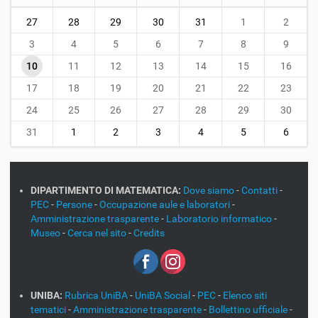
m
27
28
29
30
31
1
2
o
n
3
4
5
6
7
8
9
t
10
11
12
13
14
15
16
h
-
17
18
19
20
21
22
23
8
24
25
26
27
28
29
30
31
1
2
3
4
5
6
DIPARTIMENTO DI MATEMATICA:
Dove siamo
-
Contatti
-
PEC
-
Persone
-
Occupazione aule e laboratori
-
Amministrazione trasparente
-
Laboratorio informatico
-
Museo
-
Cerca nel sito
-
Credits
UNIBA:
Rubrica UniBA
-
UniBA Social
-
PEC
-
Elenco siti
tematici
-
Amministrazione trasparente
-
Bollettino ufficiale
-