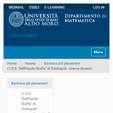
WEBMAIL
ESSE3
E-LEARNING
LOG IN
Advanced Search…
Italiano
English
N
Toggle navi
a
v
Home
Assets
Bacheca job placement
i
I.I.S.S. "Dell'Aquila-Staffa" di Trinitapoli - ricerca docenti
g
a
t
Bacheca job placement
i
N
o
a
I.I.S.S.
n
v
"Dell'Aquila-
i
Staffa" di
Trinitapoli -
g