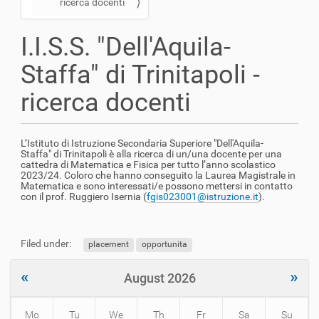
ricerca docenti
a
t
I.I.S.S. "Dell'Aquila-
i
o
Staffa" di Trinitapoli -
n
ricerca docenti
L’Istituto di Istruzione Secondaria Superiore "Dell'Aquila-
Staffa" di Trinitapoli è alla ricerca di un/una docente per una
cattedra di Matematica e Fisica per tutto l’anno scolastico
2023/24. Coloro che hanno conseguito la Laurea Magistrale in
Matematica e sono interessati/e possono mettersi in contatto
con il prof. Ruggiero Isernia (
fgis023001@istruzione.it
).
Filed under:
placement
opportunita
«
»
August 2026
Mo
Tu
We
Th
Fr
Sa
Su