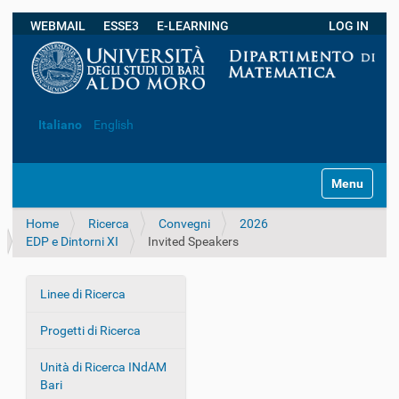
WEBMAIL
ESSE3
E-LEARNING
LOG IN
Ricerca avanzata…
Italiano
English
S
Toggle navi
e
z
Home
Ricerca
Convegni
2026
i
EDP e Dintorni XI
Invited Speakers
o
n
i
Linee di Ricerca
N
a
Progetti di Ricerca
v
i
Unità di Ricerca INdAM
g
Bari