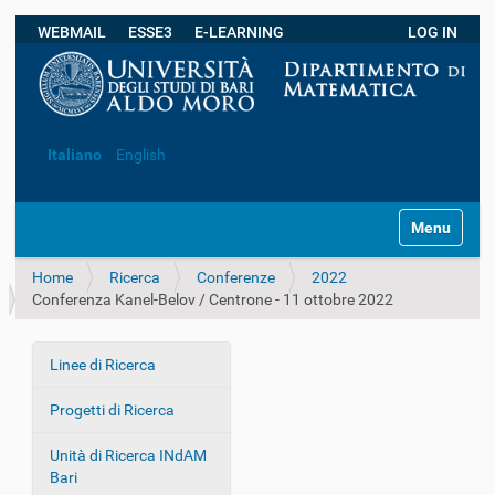
WEBMAIL
ESSE3
E-LEARNING
LOG IN
Ricerca avanzata…
Italiano
English
S
Toggle navi
e
z
Home
Ricerca
Conferenze
2022
i
Conferenza Kanel-Belov / Centrone - 11 ottobre 2022
o
n
i
Linee di Ricerca
N
a
Progetti di Ricerca
v
i
Unità di Ricerca INdAM
g
Bari