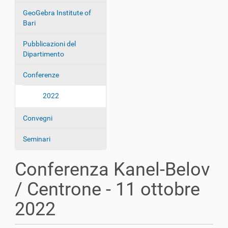
a
GeoGebra Institute of
z
Bari
i
o
Pubblicazioni del
Dipartimento
n
e
Conferenze
2022
Convegni
Seminari
Conferenza Kanel-Belov
/ Centrone - 11 ottobre
2022