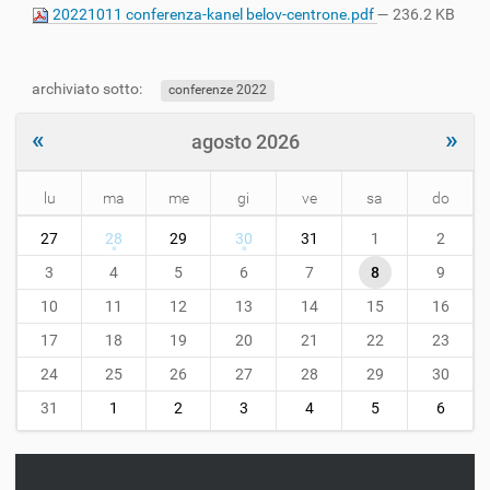
20221011 conferenza-kanel belov-centrone.pdf
— 236.2 KB
archiviato sotto:
conferenze 2022
«
»
agosto 2026
lu
ma
me
gi
ve
sa
do
m
27
28
29
30
31
1
2
o
n
3
4
5
6
7
8
9
t
10
11
12
13
14
15
16
h
-
17
18
19
20
21
22
23
8
24
25
26
27
28
29
30
31
1
2
3
4
5
6