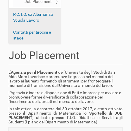
Job Placement
a
z
P.C.T.O. ex Alternanza
i
Scuola Lavoro
o
n
Contatti per tirocini e
stage
e
Job Placement
L'
Agenzia per il Placement
dell'Università degli Studi di Bari
Aldo Moro favorisce e promuove l'ingresso nel mercato del
lavoro ai laureati, fornendo gli strumenti per fronteggiare il
momento di transizione dall'Università al mondo del lavoro.
L'Agenzia è inoltre a disposizione di Enti e Imprese per avviare e
promuovere forme diversificate di collaborazione per
l'inserimento dei laureati nel mercato del lavoro.
In tale ottica, a decorrere dal 30 ottobre 2017, è stato attivato
presso il Dipartimento di Matematica lo
Sportello di JOB
PLACEMENT
, ubicato presso l'U.O. Didattica e Servizi agli
Studenti (I piano del Dipartimento di Matematica).