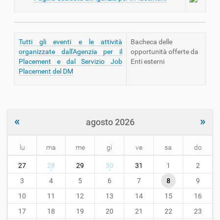
Tutti gli eventi e le attività
Bacheca delle
organizzate dall'Agenzia per il
opportunità offerte da
Placement e dal Servizio Job
Enti esterni
Placement del DM
«
»
agosto 2026
lu
ma
me
gi
ve
sa
do
m
27
28
29
30
31
1
2
o
n
3
4
5
6
7
8
9
t
10
11
12
13
14
15
16
h
-
17
18
19
20
21
22
23
8