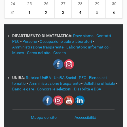
24
25
26
27
28
29
30
31
1
2
3
4
5
6
DIPARTIMENTO DI MATEMATICA:
Dove siamo
-
Contatti
-
PEC
-
Persone
-
Occupazione aule e laboratori
-
Amministrazione trasparente
-
Laboratorio informatico
-
Museo
-
Cerca nel sito
-
Credits
UNIBA:
Rubrica UniBA
-
UniBA Social
-
PEC
-
Elenco siti
tematici
-
Amministrazione trasparente
-
Bollettino ufficiale
-
Bandi e gare
-
Concorsi e selezioni
-
Disabilità e DSA
Mappa del sito
Accessibilità