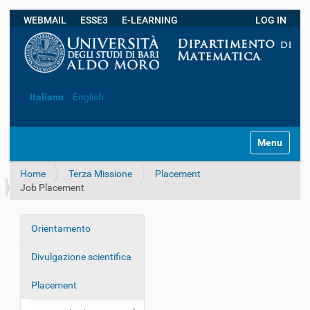
WEBMAIL
ESSE3
E-LEARNING
LOG IN
Ricerca avanzata…
Italiano
English
S
Toggle navi
e
z
Home
Terza Missione
Placement
i
Job Placement
o
n
i
Orientamento
N
a
Divulgazione scientifica
v
i
Placement
g