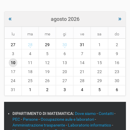
«
»
agosto 2026
lu
ma
me
gi
ve
sa
do
m
27
28
29
30
31
1
2
o
n
3
4
5
6
7
8
9
t
10
11
12
13
14
15
16
h
-
17
18
19
20
21
22
23
8
24
25
26
27
28
29
30
31
1
2
3
4
5
6
DIPARTIMENTO DI MATEMATICA:
Dove siamo
-
Contatti
-
PEC
-
Persone
-
Occupazione aule e laboratori
-
Amministrazione trasparente
-
Laboratorio informatico
-