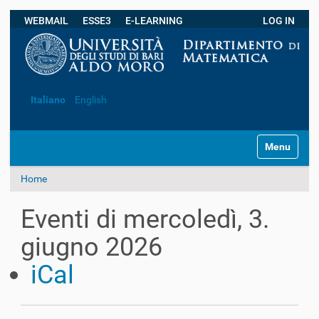
WEBMAIL
ESSE3
E-LEARNING
LOG IN
Ricerca avanzata…
Italiano
English
S
Toggle navi
e
z
Home
i
o
n
Eventi di mercoledì, 3.
i
giugno 2026
iCal