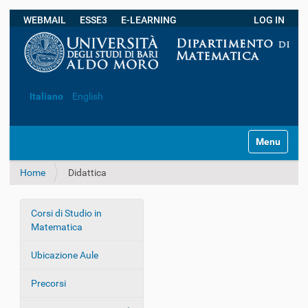
WEBMAIL
ESSE3
E-LEARNING
LOG IN
Ricerca avanzata…
Italiano
English
S
Toggle navi
e
z
Home
Didattica
i
o
n
Corsi di Studio in
i
N
Matematica
a
v
Ubicazione Aule
i
g
Precorsi
a