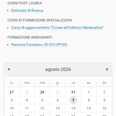
CORSI POST LAUREA
Dottorato di Ricerca
CORSI DI FORMAZIONE SPECIALIZZATA
Corso di aggiornamento "Il Liceo ad Indirizzo Matematico"
FORMAZIONE INSEGNANTI
Percorso Formativo 30 CFU (PF30)
«
»
agosto 2026
lu
ma
me
gi
ve
sa
do
m
27
28
29
30
31
1
2
o
n
3
4
5
6
7
8
9
t
10
11
12
13
14
15
16
h
-