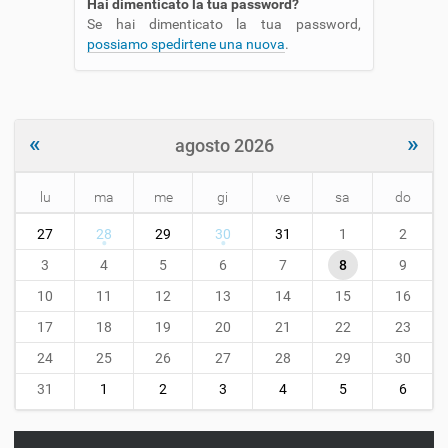
Hai dimenticato la tua password?
Se hai dimenticato la tua password,
possiamo spedirtene una nuova
.
«
»
agosto 2026
lu
ma
me
gi
ve
sa
do
m
27
28
29
30
31
1
2
o
n
3
4
5
6
7
8
9
t
10
11
12
13
14
15
16
h
-
17
18
19
20
21
22
23
8
24
25
26
27
28
29
30
31
1
2
3
4
5
6