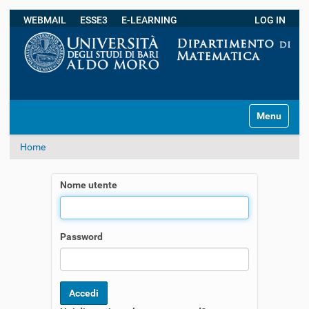
WEBMAIL
ESSE3
E-LEARNING
LOG IN
Ricerca avanzata…
S
Toggle navi
e
z
Home
i
o
n
Nome utente
i
Password